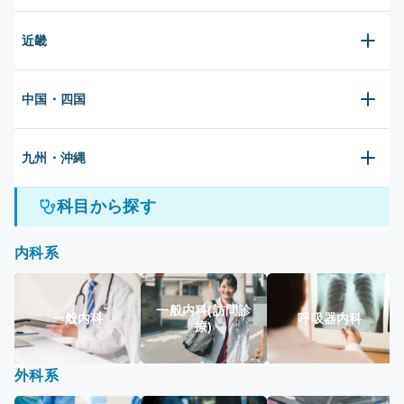
近畿
中国・四国
九州・沖縄
科目から探す
内科系
一般内科(訪問診
一般内科
呼吸器内科
療)
外科系