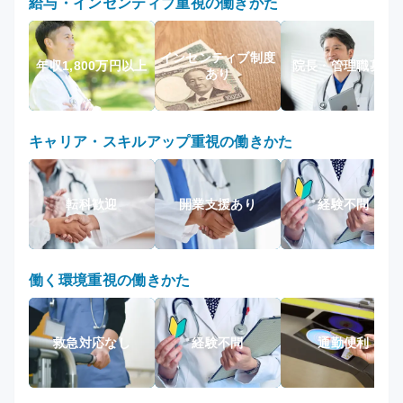
給与・インセンティブ重視の働きかた
インセンティブ制度
年収1,800万円以上
院長・管理職募集
あり
キャリア・スキルアップ重視の働きかた
転科歓迎
開業支援あり
経験不問
働く環境重視の働きかた
救急対応なし
経験不問
通勤便利