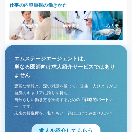
仕事の内容重視の働きかた
外来診療
病棟管理
心カテ
エムステージエージェントは、
単なる医師向け求人紹介サービスではあり
ません
豊富な情報と、深い対話を通じて、先生一人ひとりがご
自身のキャリアに誇りを持ち、
自分らしい働き方を実現するための
「戦略的パートナ
ー」
です。
未来の解像度を、私たちと一緒に上げてみませんか？
求人を紹介してもらう