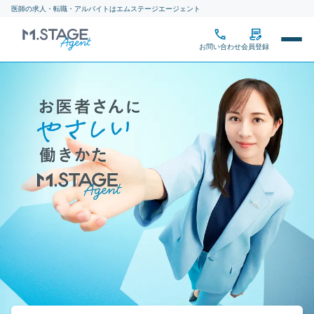
医師の求人・転職・アルバイトはエムステージエージェント
お問い合わせ
会員登録
医師専門の転職エージェン
求人を探す
詳細条件から探す
求人を紹介してもらう
新着求人から探す
エージェント一覧
転職お役立ち情報
働き方から探す
転職ステップ完全ガイド
ギャラリー
医師の実態調査レポート