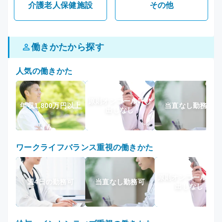
介護老人保健施設
その他
働きかたから探す
人気の働きかた
原則オンコール呼び
年収1,800万円以上
当直なし勤務可
出しなし
ワークライフバランス重視の働きかた
原則オンコール呼び
週4日の勤務可
当直なし勤務可
出しなし