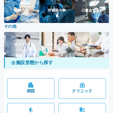
一般外科
呼吸器外科
心臓血管外科
その他
科目不問
健診・ドック
精神科
施設形態から探す
病院
クリニック