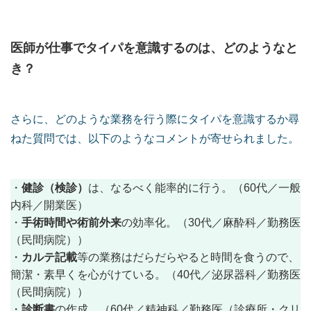
医師が仕事でタイパを意識するのは、どのようなと
き？
さらに、どのような業務を行う際にタイパを意識するか尋
ねた質問では、以下のようなコメントが寄せられました。
健診（検診）
・
は、なるべく能率的に行う。（60代／一般
内科／開業医）
手術時間や術前外来
・
の効率化。（30代／麻酔科／勤務医
（民間病院））
カルテ記載
・
等の業務はだらだらやると時間を食うので、
簡潔・素早くを心がけている。（40代／泌尿器科／勤務医
（民間病院））
診断書
・
の作成。（60代／精神科／勤務医（診療所・クリ