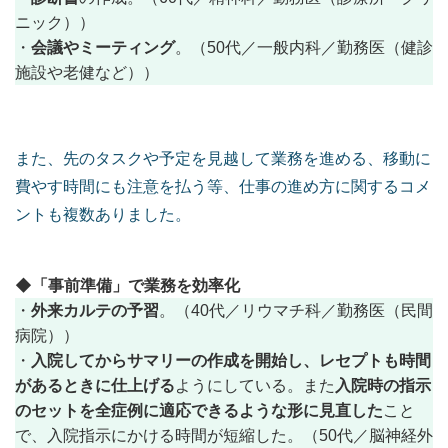
ニック））
会議やミーティング
・
。（50代／一般内科／勤務医（健診
施設や老健など））
また、先のタスクや予定を見越して業務を進める、移動に
費やす時間にも注意を払う等、仕事の進め方に関するコメ
ントも複数ありました。
◆「事前準備」で業務を効率化
外来カルテの予習
・
。（40代／リウマチ科／勤務医（民間
病院））
入院してからサマリーの作成を開始し、レセプトも時間
・
があるときに仕上げる
入院時の指示
ようにしている。また
のセットを全症例に適応できるような形に見直した
こと
で、入院指示にかける時間が短縮した。（50代／脳神経外