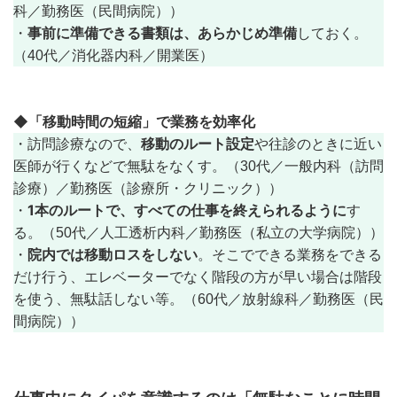
科／勤務医（民間病院））
事前に準備できる書類は、あらかじめ準備
・
しておく。
（40代／消化器内科／開業医）
◆「移動時間の短縮」で業務を効率化
移動のルート設定
・訪問診療なので、
や往診のときに近い
医師が行くなどで無駄をなくす。（30代／一般内科（訪問
診療）／勤務医（診療所・クリニック））
1本のルートで、すべての仕事を終えられるように
・
す
る。（50代／人工透析内科／勤務医（私立の大学病院））
院内では移動ロスをしない
・
。そこでできる業務をできる
だけ行う、エレベーターでなく階段の方が早い場合は階段
を使う、無駄話しない等。（60代／放射線科／勤務医（民
間病院））