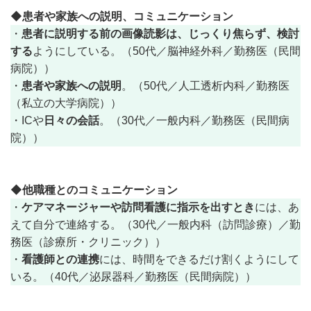
◆患者や家族への説明、コミュニケーション
患者に説明する前の画像読影は、じっくり焦らず、検討
・
する
ようにしている。（50代／脳神経外科／勤務医（民間
病院））
患者や家族への説明
・
。（50代／人工透析内科／勤務医
（私立の大学病院））
日々の会話
・ICや
。（30代／一般内科／勤務医（民間病
院））
◆他職種とのコミュニケーション
ケアマネージャーや訪問看護に指示を出すとき
・
には、あ
えて自分で連絡する。（30代／一般内科（訪問診療）／勤
務医（診療所・クリニック））
看護師との連携
・
には、時間をできるだけ割くようにして
いる。（40代／泌尿器科／勤務医（民間病院））