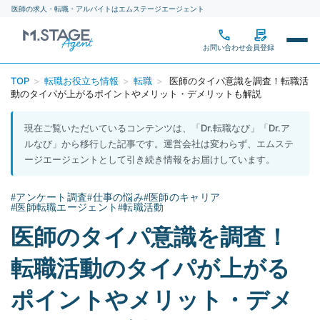
医師の求人・転職・アルバイトはエムステージエージェント
お問い合わせ
会員登録
医師専門の転職エージェン
TOP
>
転職お役立ち情報
>
転職
>
医師のタイパ意識を調査！転職活
動のタイパが上がるポイントやメリット・デメリットも解説
現在ご覧いただいているコンテンツは、「Dr.転職なび」「Dr.ア
求人を探す
ルなび」から移行した記事です。運営会社は変わらず、エムステ
ージエージェントとして引き続き情報をお届けしています。
詳細条件から探す
求人を紹介してもらう
#アンケート調査
#仕事の悩み
#医師のキャリア
#医師転職エージェント
#転職活動
新着求人から探す
エージェント一覧
転職お役立ち情報
医師のタイパ意識を調査！
働き方から探す
転職ステップ完全ガイド
ギャラリー
転職活動のタイパが上がる
（新しいタブで開きます）
医師の実態調査レポート
ポイントやメリット・デメ