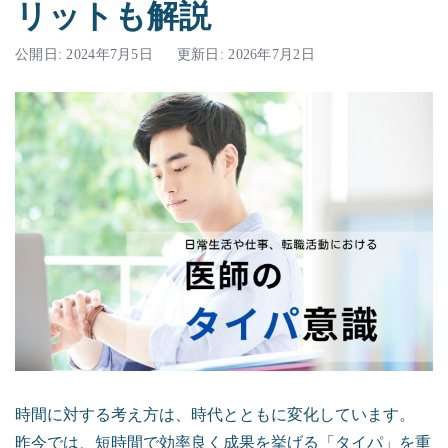
リットも解説
転職Q&A
電話で気軽に相談する
受付時間：平日9:00-18:00
公開日: 2024年7月5日
更新日: 2026年7月2日
転職・アルバイトコラム
時間に対する考え方は、時代とともに変化しています。
昨今では、短時間で効率良く成果を挙げる「タイパ」を重