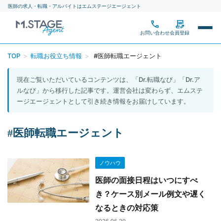
医師の求人・転職・アルバイトはエムステージエージェント
お問い合わせ
会員登録
医師専門の転職エージェン
TOP
>
転職お役立ち情報
>
#医師転職エージェント
現在ご覧いただいているコンテンツは、「Dr.転職なび」「Dr.ア
ルなび」から移行した記事です。運営会社は変わらず、エムステ
求人を探す
ージエージェントとして引き続き情報をお届けしています。
詳細条件から探す
求人を紹介してもらう
#
医師転職エージェント
新着求人から探す
エージェント一覧
転職お役立ち情報
ノウハウ
働き方から探す
転職ステップ完全ガイド
ギャラリー
医師の面接日程はいつにすべ
（新しいタブで開きます）
き？ケース別メール例文や遅く
医師の実態調査レポート
なるときの対応策